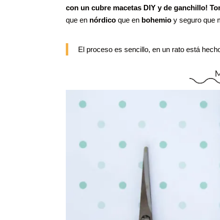
con un cubre macetas DIY y de ganchillo! T
que en
nórdico
que en
bohemio
y seguro que 
El proceso es sencillo, en un rato está hec