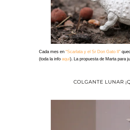
Cada mes en
“Scarlata y el Sr Don Gato II”
qued
(toda la info
aquí
). La propuesta de Marta para j
COLGANTE LUNAR ¡Q