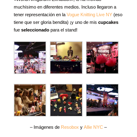
muchísimo en diferentes medios. Incluso llegaron a
tener representación en la
Vogue Knitting Live NY
(eso
tiene que ser gloria bendita) ¡y uno de mis
cupcakes
fue
seleccionado
para el stand!
– Imágenes de
Resobox
y
Allie NYC
–