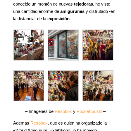
conocido un montón de nuevas
tejedoras
, he visto
una cantidad enorme de
amigurumis
y disfrutado -en
la distancia- de la
exposición
.
– Imágenes de
Resobox
y
Pocket Sushi
–
Además
Resobox
, que es quien ha organizado la
«World Amigurumi Exhibition», lo ha movido